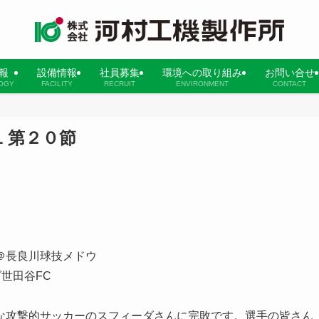
報
設備情報
社員募集
環境への取り組み
お問い合せ
OGY
FACILITY
RECRUIT
ENVIRONMENT
CONTACT
1 第２０節
＠長良川球技メドウ
世田谷FC
な攻撃的サッカーのスフィーダさんに完敗です。選手の皆さん