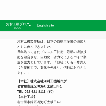
河村工機ブログ
English site
BLOG
河村工機製作所は、日本の自動車産業の発展と
ともに歩んできました。
長年培ってきたプレス加工技術に最新の溶接技
術を融合させ、自動化・省力化によるパイプ製
造を主力としています。「他社よりも一歩先ん
じた技術力で、変化を先取り、信頼にお応えし
ます。」
【本社】株式会社河村工機製作所
名古屋市緑区鳴海町太鼓田4-1
TEL:052-621-8111（代）
【本社工場】
名古屋市緑区鳴海町太鼓田4-1