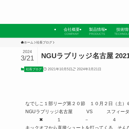
会社概要
製品情報
技術情
COMPANY
PRODUCTS
TECHNOL
ホーム
社長ブログ
2024
NGUラブリッジ名古屋 202
3/21
2021年10月5日
2024年3月21日
社長ブログ
なでしこ１部リーグ第２０節 １０月２日（土）
NGUラブリッジ名古屋 VS スフィーダ
✖ １ － ４
キックオフから直接シュートを打ってくる、そん