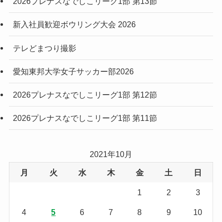
2026プレナスなでしこリーグ1部 第13節
新入社員歓迎ボウリング大会 2026
テレどまつり撮影
愛知東邦大学女子サッカー部2026
2026プレナスなでしこリーグ1部 第12節
2026プレナスなでしこリーグ1部 第11節
2021年10月
月
火
水
木
金
土
日
1
2
3
4
5
6
7
8
9
10