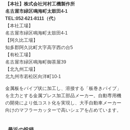
【本社】株式会社河村工機製作所
名古屋市緑区鳴海町太鼓田4-1
TEL:052-621-8111（代）
【本社工場】
名古屋市緑区鳴海町太鼓田4-1
【阿久比工場】
知多郡阿久比町大字高字西の台5
【有松工場】
名古屋市緑区鳴海町御茶屋39
【北九州工場】
北九州市若松区向洋町10-1
金属板をパイプ状に加工し、溶接する「板巻きパイプ」
を主力とする金属プレス加工部品メーカー。自動専用機
の開発により低コスト化を実現し、大手自動車メーカー
向けのマフラーカッターで高いシェアを占めています。
最近の投稿