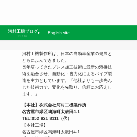
河村工機ブログ
English site
BLOG
河村工機製作所は、日本の自動車産業の発展と
ともに歩んできました。
長年培ってきたプレス加工技術に最新の溶接技
術を融合させ、自動化・省力化によるパイプ製
造を主力としています。「他社よりも一歩先ん
じた技術力で、変化を先取り、信頼にお応えし
ます。」
【本社】株式会社河村工機製作所
名古屋市緑区鳴海町太鼓田4-1
TEL:052-621-8111（代）
【本社工場】
名古屋市緑区鳴海町太鼓田4-1