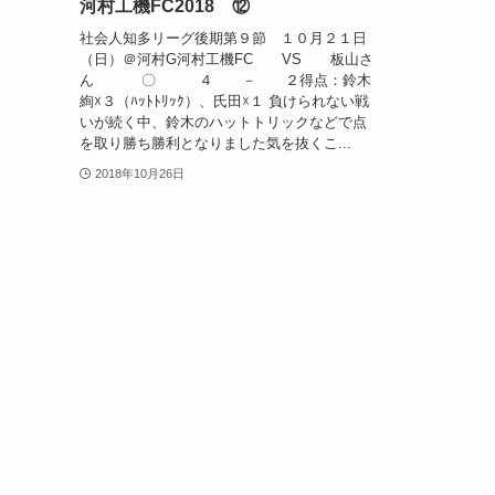
河村工機FC2018 ⑫
社会人知多リーグ後期第９節 １０月２１日
（日）＠河村G河村工機FC VS 板山さ
ん 〇 ４ － ２得点：鈴木
絢☓３（ﾊｯﾄﾄﾘｯｸ）、氏田☓１ 負けられない戦
いが続く中、鈴木のハットトリックなどで点
を取り勝ち勝利となりました気を抜くこ...
2018年10月26日