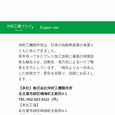
河村工機ブログ
English site
BLOG
河村工機製作所は、日本の自動車産業の発展と
ともに歩んできました。
長年培ってきたプレス加工技術に最新の溶接技
術を融合させ、自動化・省力化によるパイプ製
造を主力としています。「他社よりも一歩先ん
じた技術力で、変化を先取り、信頼にお応えし
ます。」
【本社】株式会社河村工機製作所
名古屋市緑区鳴海町太鼓田4-1
TEL:052-621-8111（代）
【本社工場】
名古屋市緑区鳴海町太鼓田4-1