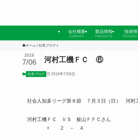
会社概要
製品情報
技術情
COMPANY
PRODUCTS
TECHNOL
ホーム
社長ブログ
2016
河村工機ＦＣ ⑥
7/06
2016年7月6日
社長ブログ
社会人知多リーグ第８節 ７月３日（日） 河村
河村工機ＦＣ ＶＳ 板山ＦＦＣさん
☓ ２ － ４