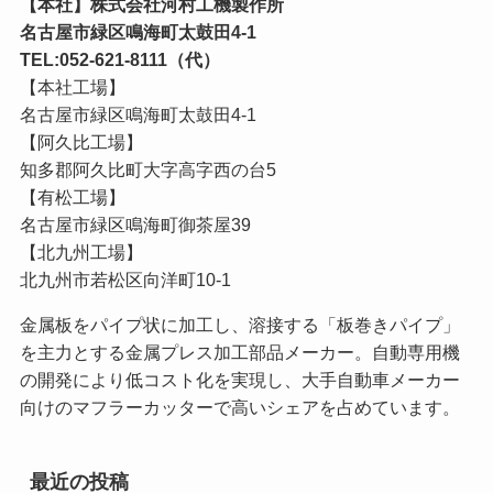
【本社】株式会社河村工機製作所
名古屋市緑区鳴海町太鼓田4-1
TEL:052-621-8111（代）
【本社工場】
名古屋市緑区鳴海町太鼓田4-1
【阿久比工場】
知多郡阿久比町大字高字西の台5
【有松工場】
名古屋市緑区鳴海町御茶屋39
【北九州工場】
北九州市若松区向洋町10-1
金属板をパイプ状に加工し、溶接する「板巻きパイプ」
を主力とする金属プレス加工部品メーカー。自動専用機
の開発により低コスト化を実現し、大手自動車メーカー
向けのマフラーカッターで高いシェアを占めています。
最近の投稿