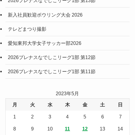
2026プレナスなでしこリーグ1部 第13節
新入社員歓迎ボウリング大会 2026
テレどまつり撮影
愛知東邦大学女子サッカー部2026
2026プレナスなでしこリーグ1部 第12節
2026プレナスなでしこリーグ1部 第11節
2023年5月
月
火
水
木
金
土
日
1
2
3
4
5
6
7
8
9
10
11
12
13
14