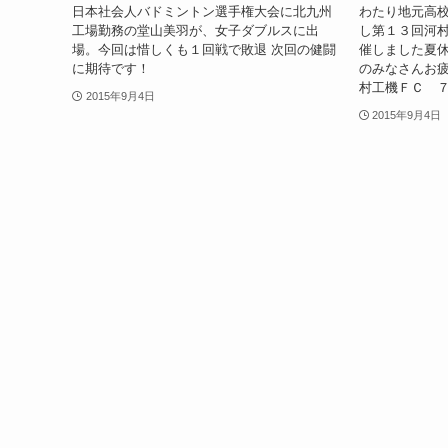
日本社会人バドミントン選手権大会に北九州
わたり地元高
工場勤務の堂山美羽が、女子ダブルスに出
し第１３回河
場。今回は惜しくも１回戦で敗退 次回の健闘
催しました夏
に期待です！
のみなさんお疲
村工機ＦＣ ７
2015年9月4日
2015年9月4日