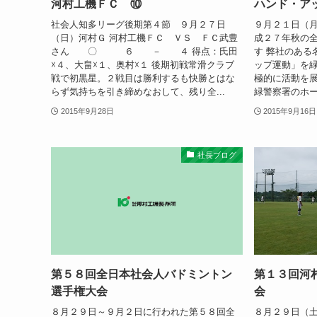
河村工機ＦＣ ⑩
ハンド・ア
社会人知多リーグ後期第４節 ９月２７日
９月２１日（
（日）河村Ｇ 河村工機ＦＣ ＶＳ ＦＣ武豊
成２７年秋の
さん 〇 ６ － ４ 得点：氏田
す 弊社のある
☓４、大畠☓１、奥村☓１ 後期初戦常滑クラブ
ップ運動」を
戦で初黒星。２戦目は勝利するも快勝とはな
極的に活動を展
らず気持ちを引き締めなおして、残り全...
緑警察署のホー
2015年9月28日
2015年9月16日
社長ブログ
第５８回全日本社会人バドミントン
第１３回河
選手権大会
会
８月２９日～９月２日に行われた第５８回全
８月２９日（