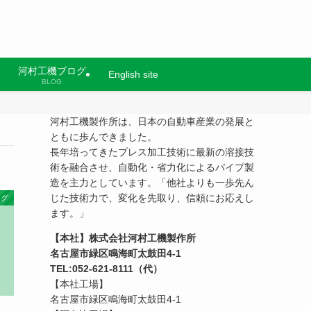
河村工機ブログ
English site
BLOG
河村工機製作所は、日本の自動車産業の発展と
ともに歩んできました。
長年培ってきたプレス加工技術に最新の溶接技
術を融合させ、自動化・省力化によるパイプ製
造を主力としています。「他社よりも一歩先ん
じた技術力で、変化を先取り、信頼にお応えし
ログ
ます。」
【本社】株式会社河村工機製作所
名古屋市緑区鳴海町太鼓田4-1
TEL:052-621-8111（代）
【本社工場】
名古屋市緑区鳴海町太鼓田4-1