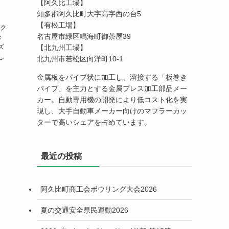
【阿久比工場】
知多郡阿久比町大字高字西の台5
【有松工場】
滑ク
名古屋市緑区鳴海町御茶屋39
：
ズ
【北九州工場】
し
北九州市若松区向洋町10-1
金属板をパイプ状に加工し、溶接する「板巻き
パイプ」を主力とする金属プレス加工部品メー
カー。自動専用機の開発により低コスト化を実
現し、大手自動車メーカー向けのマフラーカッ
ターで高いシェアを占めています。
最近の投稿
阿久比町商工会ボウリング大会2026
夏の交通安全県民運動2026