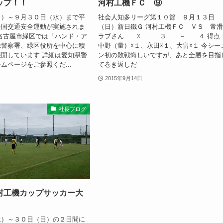
ップ！！
河村工機ＦＣ ⑨
月）～９月３０日（水）まで平
社会人知多リーグ第１０節 ９月１３日
全国交通安全運動が実施されま
（日）新日鐵Ｇ 河村工機ＦＣ ＶＳ 常
名古屋市緑区では「ハンド・ア
ラブさん ☓ ３ － ４ 得点
緑警察署、緑区役所を中心に積
中野（量）☓１、永田☓１、大畠☓１ 今シー
開しています 詳細は愛知県警
ン初の敗戦悔しいですが、あと全勝を目指
ムページをご参照くだ...
て巻き返しだ
2015年9月14日
社長ブログ
村工機カップサッカー大
土）～３０日（日）の２日間に