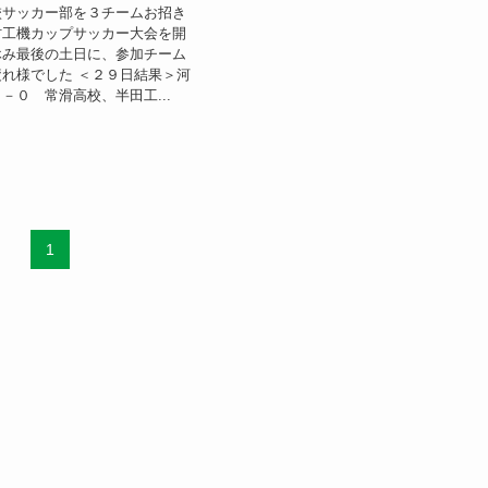
校サッカー部を３チームお招き
村工機カップサッカー大会を開
休み最後の土日に、参加チーム
れ様でした ＜２９日結果＞河
－０ 常滑高校、半田工...
1