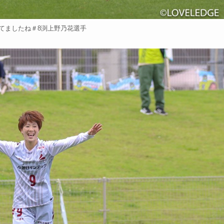
てましたね＃8渕上野乃花選手