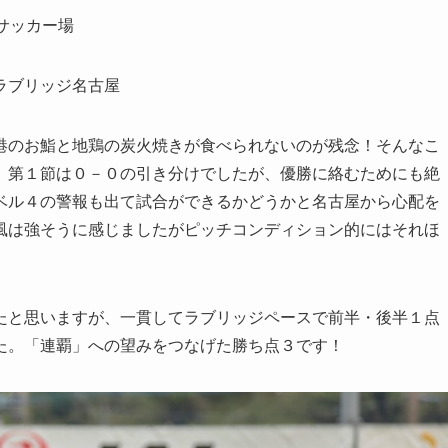
新富サッカー場
ラブリッジ名古屋
港のお鮨と地鶏の炭火焼きが食べられないのが残念！そんなこ
、第１節は０－０の引き分けでしたが、優勝に絡むためにも絶
ベル４の警報も出て試合ができるかどうかと名古屋から心配を
風は強そうに感じましたがピッチコンディション的にはそれほ
たと思いますが、一貫してラブリッジペースで前半・後半１点
た。「連覇」への望みをつなげた勝ち点３です！