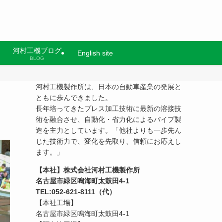
河村工機ブログ
English site
BLOG
河村工機製作所は、日本の自動車産業の発展と
ともに歩んできました。
長年培ってきたプレス加工技術に最新の溶接技
術を融合させ、自動化・省力化によるパイプ製
造を主力としています。「他社よりも一歩先ん
じた技術力で、変化を先取り、信頼にお応えし
ます。」
【本社】株式会社河村工機製作所
名古屋市緑区鳴海町太鼓田4-1
TEL:052-621-8111（代）
【本社工場】
名古屋市緑区鳴海町太鼓田4-1