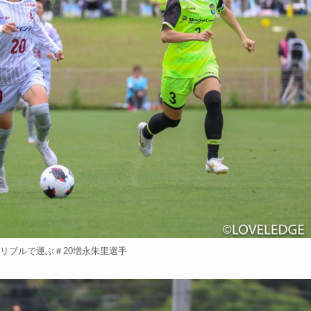
ドリブルで運ぶ＃20増永朱里選手