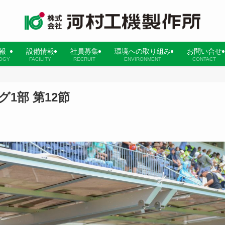
報
設備情報
社員募集
環境への取り組み
お問い合せ
OGY
FACILITY
RECRUIT
ENVIRONMENT
CONTACT
1部 第12節