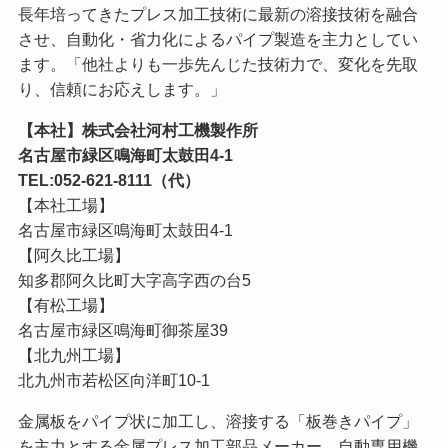
長年培ってきたプレス加工技術に最新の溶接技術を融合
させ、自動化・省力化によるパイプ製造を主力としてい
ます。「他社よりも一歩先んじた技術力で、変化を先取
り、信頼にお応えします。」
【本社】株式会社河村工機製作所
名古屋市緑区鳴海町太鼓田4-1
TEL:052-621-8111（代）
【本社工場】
名古屋市緑区鳴海町太鼓田4-1
【阿久比工場】
知多郡阿久比町大字高字西の台5
【有松工場】
名古屋市緑区鳴海町御茶屋39
【北九州工場】
北九州市若松区向洋町10-1
金属板をパイプ状に加工し、溶接する「板巻きパイプ」
を主力とする金属プレス加工部品メーカー。自動専用機