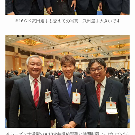
＃16ＧＫ武田選手も交えての写真 武田選手大きいです
今シーズン大活躍の＃18永井謙佑選手と時間制限いっぱいでパチ